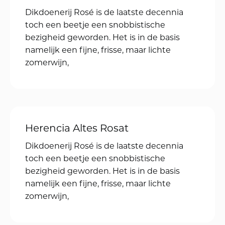
Oudedijk 188 C 02, 3061 AS Rotterdam
KVK 92954693
Email:
daan@druivenpost.nl
< 18 jaar, deze website is niet voor jou bestemd
< 18 jaar verkopen wij geen alcohol
< 25 jaar, laat je legitimatie zien
Copyright ©2026
Privacy Policy
Terms of Use