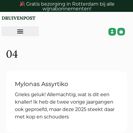
Gratis bezorging in Rotterdam bij alle
wijnabonnementen!
Château de Coulaine Sinople
Chinon Blanc
Witte Chinon, kom er maar om Chinon
kennen we natuurlijk vooral van de
karakteristieke rode wijnen van Cabernet
Franc. Toch wordt er ook wit gemaakt.
Moinoterra Rose
Dikdoenerij Rosé is de laatste decennia
toch een beetje een snobbistische