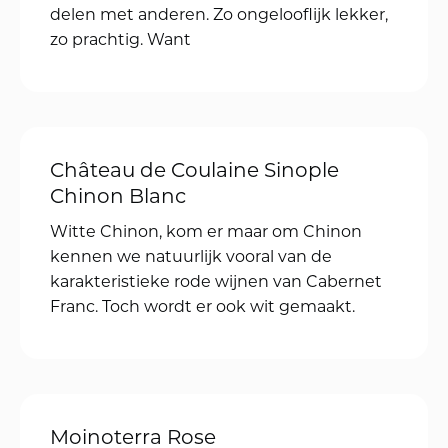
Load More
NAAR BOVEN
DRUIVENPOST
Pagina's
Abonnementen
Home
ZUINIGERT
Abonnementen
UITSLOVERT
Over Daan
OPSCHEPPERT
Contact
Postadres