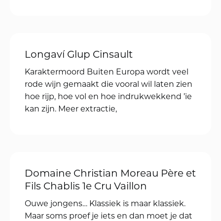
Tabali Talinay Chardonnay
Karaktermoord Buiten Europa wordt veel
Chardonnay gemaakt. Dus zie je dat soort
wijnen niet vaak bij Druivenpost. Dat komt
omdat het type Chardonnay uit die
Anselmo Mendes Loureiro Muros
Antigos
Lente in het glas Lente vraagt om frisser,
levendig sap. Met veel energie en puntige
zuren. Voor bij lichtere gerechten, waar we
zo langzaam aan