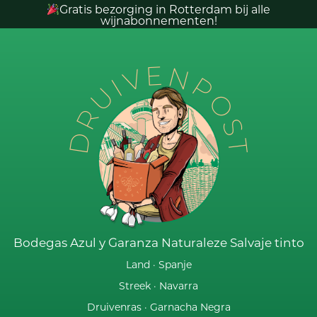
Gratis bezorging in Rotterdam bij alle
wijnabonnementen!
DRUIVENPOST
Bodegas Azul y Garanza Naturaleze Salvaje tinto
Land ·
Spanje
Streek ·
Navarra
Druivenras ·
Garnacha Negra