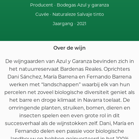
Producent ·
Bodegas Azul y garanza
Cuvée ·
Naturaleze Salvaje tinto
Jaargang ·
2021
Over de wijn
De wijngaarden van Azul y Garanza bevinden zich in
het natuurreservaat Bardenas Reales. Oprichters
Dani Sánchez, María Barrena en Fernando Barrena
werken met “landschappen” waarbij elk van hun
percelen net zoveel biologische diversiteit geniet als
het barre en droge klimaat in Navarra toelaat. De
omringende planten, struiken, bomen, dieren en
insecten spelen een even grote rol in dit
succesverhaal als de wijnstokken zelf. Dani, María en
Fernando delen een passie voor biologische
landbouw en hebben geïnvesteerd in het 100%