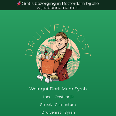
Gratis bezorging in Rotterdam bij alle
wijnabonnementen!
DRUIVENPOST
Weingut Dorli Muhr Syrah
Land ·
Oostenrijk
Streek ·
Carnuntum
Druivenras ·
Syrah