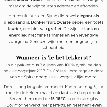
eikenhouten vaten
maar om de wijn te laten ademen en afronden.
Het resultaat is een Syrah die zowel
elegant als
is.
,
, een toets
diepgaand
Donker fruit
zwarte peper
, een hint van
. De wijn is
laurier
grafiet
slank en
, met fijne tannines en een levendige
energiek
zuurgraad. Serieuze wijn, met een ongepolijste
schoonheid.
Wanneer is ‘ie het lekkerst?
In dit pakket dus 2 wijnen van 100% syrah, beiden
ook uit oogstjaar 2017. De Crôzes Hermitage en deze
van de Spitzenberg. Leuk vergelijk lijkt me zo.
Deze is nog lang niet vermoeid. Kan zeker nog 5 jaar
mee in de kelder, maar is nu fantastisch op dronk.
Serveer hem rond de
, in een ruim glas
15–16 °C
(Bourgogne werkt hier perfect), en geef hem
even