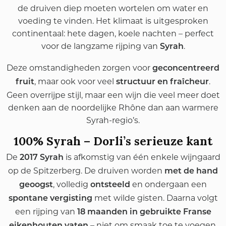
de druiven diep moeten wortelen om water en
voeding te vinden. Het klimaat is uitgesproken
continentaal: hete dagen, koele nachten – perfect
voor de langzame rijping van
.
Syrah
Deze omstandigheden zorgen voor
geconcentreerd
, maar ook voor veel
.
fruit
structuur en fraîcheur
Geen overrijpe stijl, maar een wijn die veel meer doet
denken aan de noordelijke Rhône dan aan warmere
Syrah-regio’s.
100% Syrah – Dorli’s serieuze kant
De
is afkomstig van één enkele wijngaard
2017 Syrah
op de Spitzerberg. De druiven worden
met de hand
, volledig
en ondergaan een
geoogst
ontsteeld
met wilde gisten. Daarna volgt
spontane vergisting
een rijping van
18 maanden in gebruikte Franse
– niet om smaak toe te voegen,