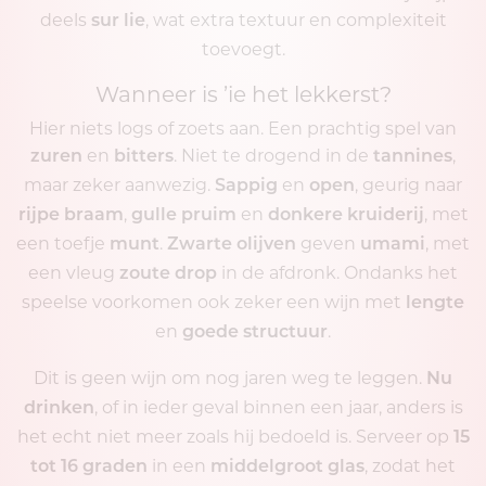
deels
, wat extra textuur en complexiteit
sur lie
toevoegt.
Wanneer is ’ie het lekkerst?
Hier niets logs of zoets aan. Een prachtig spel van
en
. Niet te drogend in de
,
zuren
bitters
tannines
maar zeker aanwezig.
en
, geurig naar
Sappig
open
,
en
, met
rijpe braam
gulle pruim
donkere kruiderij
een toefje
.
geven
, met
munt
Zwarte olijven
umami
een vleug
in de afdronk. Ondanks het
zoute drop
speelse voorkomen ook zeker een wijn met
lengte
en
.
goede structuur
Dit is geen wijn om nog jaren weg te leggen.
Nu
, of in ieder geval binnen een jaar, anders is
drinken
het echt niet meer zoals hij bedoeld is. Serveer op
15
in een
, zodat het
tot 16 graden
middelgroot glas