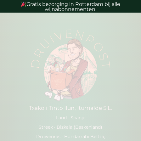
Gratis bezorging in Rotterdam bij alle
wijnabonnementen!
DRUIVENPOST
Txakoli Tinto Ilun, Iturrialde S.L.
Land ·
Spanje
Streek ·
Bizkaia (Baskenland)
Druivenras ·
Hondarrabi Beltza,