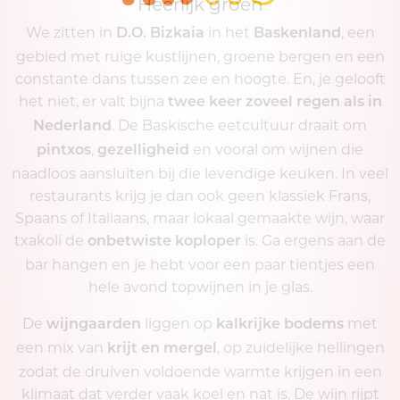
Heerlijk groen
We zitten in
in het
, een
D.O. Bizkaia
Baskenland
gebied met ruige kustlijnen, groene bergen en een
constante dans tussen zee en hoogte. En, je gelooft
het niet, er valt bijna
twee keer zoveel regen als in
. De Baskische eetcultuur draait om
Nederland
,
en vooral om wijnen die
pintxos
gezelligheid
naadloos aansluiten bij die levendige keuken. In veel
restaurants krijg je dan ook geen klassiek Frans,
Spaans of Italiaans, maar lokaal gemaakte wijn, waar
txakoli de
is. Ga ergens aan de
onbetwiste koploper
bar hangen en je hebt voor een paar tientjes een
hele avond topwijnen in je glas.
De
liggen op
met
wijngaarden
kalkrijke bodems
een mix van
, op zuidelijke hellingen
krijt en mergel
zodat de druiven voldoende warmte krijgen in een
klimaat dat verder vaak koel en nat is. De wijn rijpt