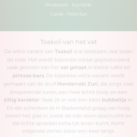
Producent ·
Iturrialde
Cuvée ·
Tinto Ilun
Txakoli van het vat
De witte variant van
is al zeldzaam, laat staan
Txakoli
de rode. Het wordt bijzonder lokaal geproduceerd,
vaak gewoon van het
in kleine cafés en
vat getapt
. De klassieke witte variant wordt
pintxos-bars
gemaakt van de druif
, die zorgt voor
Hondarrabi Zuri
knisperende zuren, een hele lichte body en een
. Vaak zit er ook een klein
in.
ziltig karakter
bubbeltje
En die schenken ze in Baskenland graag van hoog
boven het glas in, zodat de wijn even opschuimt en
die lichte sprankel extra tot leven komt. Komt
volgende zomer zeker een keer langs.