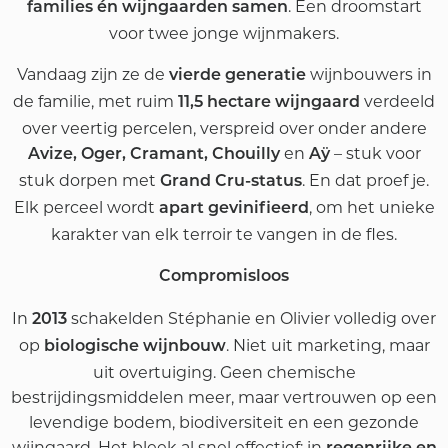
. Een droomstart
families én wijngaarden samen
voor twee jonge wijnmakers.
Vandaag zijn ze de
wijnbouwers in
vierde generatie
de familie, met ruim
verdeeld
11,5 hectare wijngaard
over veertig percelen, verspreid over onder andere
en
– stuk voor
Avize, Oger, Cramant, Chouilly
Aÿ
stuk dorpen met
. En dat proef je.
Grand Cru-status
Elk perceel wordt
, om het unieke
apart gevinifieerd
karakter van elk terroir te vangen in de fles.
Compromisloos
In
schakelden Stéphanie en Olivier volledig over
2013
op
. Niet uit marketing, maar
biologische wijnbouw
uit overtuiging. Geen chemische
bestrijdingsmiddelen meer, maar vertrouwen op een
levendige bodem, biodiversiteit en een gezonde
wijngaard. Het bleek al snel effectief: in