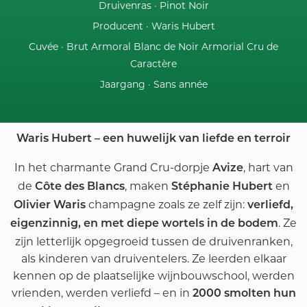
Druivenras ·
Pinot Noir
Producent ·
Waris Hubert
Cuvée ·
Brut Armoral Blanc de Noir Armorial Cru de
Caractère
Jaargang ·
Sans année
Waris Hubert – een huwelijk van liefde en terroir
In het charmante Grand Cru-dorpje
, hart van
Avize
de
, maken
en
Côte des Blancs
Stéphanie Hubert
champagne zoals ze zelf zijn:
Olivier Waris
verliefd,
. Ze
eigenzinnig, en met diepe wortels in de bodem
zijn letterlijk opgegroeid tussen de druivenranken,
als kinderen van druiventelers. Ze leerden elkaar
kennen op de plaatselijke wijnbouwschool, werden
vrienden, werden verliefd – en in
2000 smolten hun