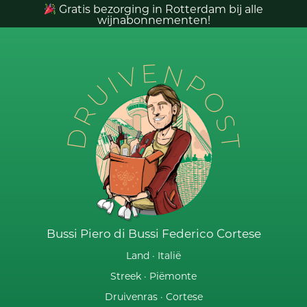
Gratis bezorging in Rotterdam bij alle
wijnabonnementen!
DRUIVENPOST
Bussi Piero di Bussi Federico Cortese
Land ·
Italië
Streek ·
Piëmonte
Druivenras ·
Cortese