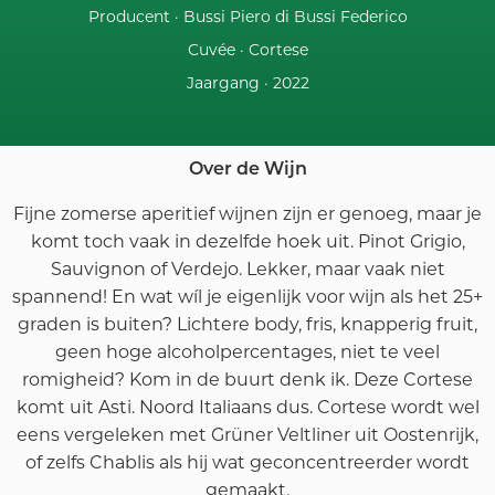
Producent ·
Bussi Piero di Bussi Federico
Cuvée ·
Cortese
Jaargang ·
2022
Over de Wijn
Fijne zomerse aperitief wijnen zijn er genoeg, maar je
komt toch vaak in dezelfde hoek uit. Pinot Grigio,
Sauvignon of Verdejo. Lekker, maar vaak niet
spannend! En wat wíl je eigenlijk voor wijn als het 25+
graden is buiten? Lichtere body, fris, knapperig fruit,
geen hoge alcoholpercentages, niet te veel
romigheid? Kom in de buurt denk ik. Deze Cortese
komt uit Asti. Noord Italiaans dus. Cortese wordt wel
eens vergeleken met Grüner Veltliner uit Oostenrijk,
of zelfs Chablis als hij wat geconcentreerder wordt
gemaakt.