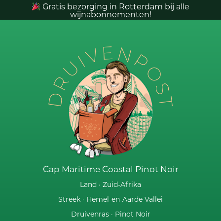
Gratis bezorging in Rotterdam bij alle
wijnabonnementen!
DRUIVENPOST
Cap Maritime Coastal Pinot Noir
Land ·
Zuid-Afrika
Streek ·
Hemel-en-Aarde Vallei
Druivenras ·
Pinot Noir