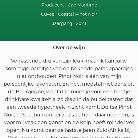
Producent ·
Cap Maritime
Cuvée ·
Coastal Pinot Noir
Jaargang ·
2023
Over de wijn
Verrassende druiven zijn leuk, maar ik kan jullie
sommige pareltjes van de bekende paradepaardjes
niet onthouden. Pinot Noir is één van mijn
persoonlijke favorieten. En nee, meestal niet eens uit
de Bourgogne, want dan moet je voor een beetje
drinkbare kwaliteit al zo diep in de buidel tasten dat
een tweede hypotheek in zicht komt. Duitse Pinot
Noir, of Spätburgunder zoals ze hem daar noemen, is
voor mij vaak een genot en de knip hoeft minder ver
open. Nu komt daar de laatste jaren Zuid-Afrika bij.
Wat ze daar toch kunnen op de koelere hellingen