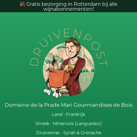
Gratis bezorging in Rotterdam bij alle
wijnabonnementen!
DRUIVENPOST
Domaine de la Prade Mari Gourmandises de Bois
Land ·
Frankrijk
Streek ·
Minervois (Languedoc)
Druivenras ·
Syrah & Grenache