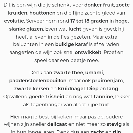
Dit is een wijn die je schenkt voor
,
donker fruit
zoete
,
en die fijne zachte gloed van
kruiden
houttonen
. Serveer hem rond
in
evolutie
17 tot 18 graden
hoge,
. Even wat
geven is goed; hij
slanke glazen
lucht
heeft al even in de fles gezeten. Maar extra
beluchten in een
is af te raden,
buikige karaf
aangezien de wijn ook snel
. Proef en
ontwikkelt
speel daar een beetje mee.
Denk aan
,
,
zwarte thee
umami
, maar ook
,
paddenstoelenbouillon
pruimenjam
en
.
en
.
zwarte kersen
kruidnagel
Diep
lang
Opvallend goede
en nog wat
, lekker
frisheid
tannine
als tegenhanger van al dat rijpe fruit.
Hier mag je best bij koken, maar pas op: oudere
wijnen zijn sneller
en niet meer zo
als
delicaat
stevig
in hun jonge jaren. Denk dus aan
en
.
zacht
rijp