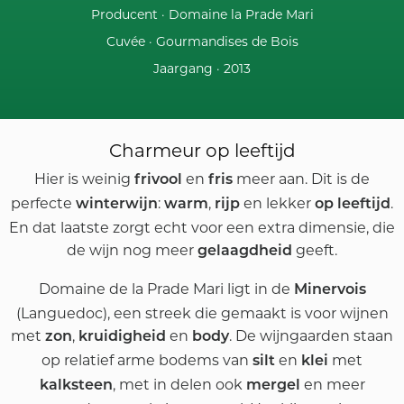
Producent ·
Domaine la Prade Mari
Cuvée ·
Gourmandises de Bois
Jaargang ·
2013
Charmeur op leeftijd
Hier is weinig
en
meer aan. Dit is de
frivool
fris
perfecte
:
,
en lekker
.
winterwijn
warm
rijp
op leeftijd
En dat laatste zorgt echt voor een extra dimensie, die
de wijn nog meer
geeft.
gelaagdheid
Domaine de la Prade Mari ligt in de
Minervois
(Languedoc), een streek die gemaakt is voor wijnen
met
,
en
. De wijngaarden staan
zon
kruidigheid
body
op relatief arme bodems van
en
met
silt
klei
, met in delen ook
en meer
kalksteen
mergel