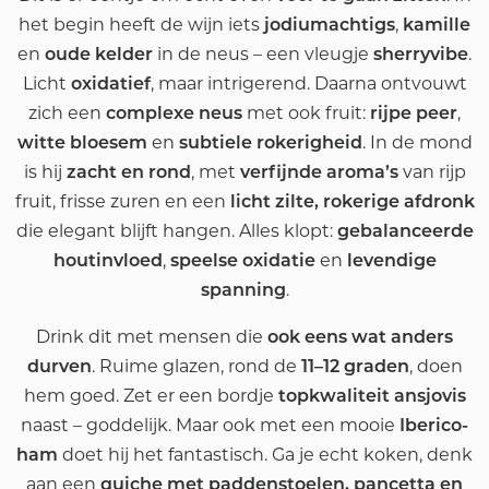
het begin heeft de wijn iets
,
jodiumachtigs
kamille
en
in de neus – een vleugje
.
oude kelder
sherryvibe
Licht
, maar intrigerend. Daarna ontvouwt
oxidatief
zich een
met ook fruit:
,
complexe neus
rijpe peer
en
. In de mond
witte bloesem
subtiele rokerigheid
is hij
, met
van rijp
zacht en rond
verfijnde aroma’s
fruit, frisse zuren en een
licht zilte, rokerige afdronk
die elegant blijft hangen. Alles klopt:
gebalanceerde
,
en
houtinvloed
speelse oxidatie
levendige
.
spanning
Drink dit met mensen die
ook eens wat anders
. Ruime glazen, rond de
, doen
durven
11–12 graden
hem goed. Zet er een bordje
topkwaliteit ansjovis
naast – goddelijk. Maar ook met een mooie
Iberico-
doet hij het fantastisch. Ga je echt koken, denk
ham
aan een
quiche met paddenstoelen, pancetta en