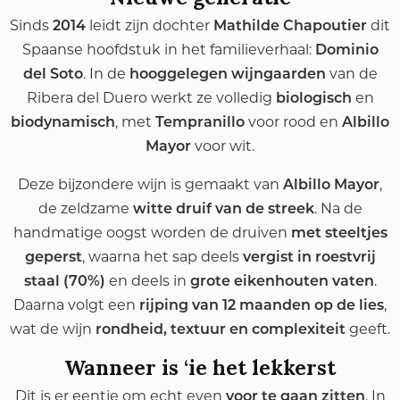
Sinds
leidt zijn dochter
dit
2014
Mathilde Chapoutier
Spaanse hoofdstuk in het familieverhaal:
Dominio
. In de
van de
del Soto
hooggelegen wijngaarden
Ribera del Duero werkt ze volledig
en
biologisch
, met
voor rood en
biodynamisch
Tempranillo
Albillo
voor wit.
Mayor
Deze bijzondere wijn is gemaakt van
,
Albillo Mayor
de zeldzame
. Na de
witte druif van de streek
handmatige oogst worden de druiven
met steeltjes
, waarna het sap deels
geperst
vergist in roestvrij
en deels in
.
staal (70%)
grote eikenhouten vaten
Daarna volgt een
,
rijping van 12 maanden op de lies
wat de wijn
geeft.
rondheid, textuur en complexiteit
Wanneer is ‘ie het lekkerst
Dit is er eentje om echt even
. In
voor te gaan zitten