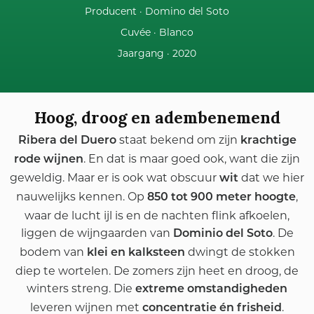
Producent ·
Domino del Soto
Cuvée ·
Blanco
Jaargang ·
2020
Hoog, droog en adembenemend
staat bekend om zijn
Ribera del Duero
krachtige
. En dat is maar goed ook, want die zijn
rode wijnen
geweldig. Maar er is ook wat obscuur
dat we hier
wit
nauwelijks kennen. Op
,
850 tot 900 meter hoogte
waar de lucht ijl is en de nachten flink afkoelen,
liggen de wijngaarden van
. De
Dominio del Soto
bodem van
dwingt de stokken
klei en kalksteen
diep te wortelen. De zomers zijn heet en droog, de
winters streng. Die
extreme omstandigheden
leveren wijnen met
.
concentratie én frisheid