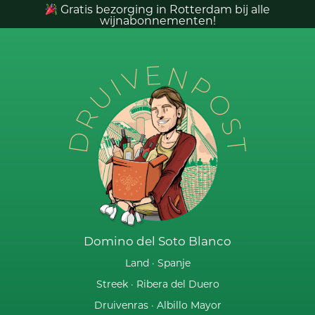
Gratis bezorging in Rotterdam bij alle
wijnabonnementen!
DRUIVENPOST
Domino del Soto Blanco
Land ·
Spanje
Streek ·
Ribera del Duero
Druivenras ·
Albillo Mayor