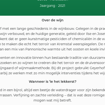
Jaargang ·
2021
Over de wijn
jf met een lange geschiedenis in de wijnbouw. Gelegen in de pra
wijn verbouwd, en de huidige generatie, geleid door Ilse en Josef
tekent dat er geen kunstmatige pesticiden of chemicaliën in de 
e maken die echt het terroir van Kremstal weerspiegelen. De re
an een mix van Pannonische warmte uit het oosten en koele invl
enten en innovatie binnen hun bestaande traditie van duurzame
eken en zo wijnen te creëren die het terroir en de druivensoort
e wijngaard of wijnmaakmethode. Bij dit project gebruikt Geyerh
aarbij ze werken met zo min mogelijk interventies tijdens het wi
Wanneer is ‘ie het lekkerst?
d in een bijrol, altijd een beetje de waterdrager voor zijn beke
rrassen. Verfijning en zachte verleiding – dat is wat deze romige 
mogen wat mij betreft.