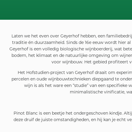
Laten we het even over Geyerhof hebben, een familiebedri
traditie én duurzaamheid. Sinds de 16e eeuw wordt hier al 
Geyerhof is een volledig biologische wijnboerderij, wat be
bodem, het klimaat en de natuurlijke omgeving om wijnen t
voor wijnbouw. Het gebied profiteert v
Het Hofstudien-project van Geyerhof draait om experim
percelen en oude wijnbouwtechnieken diepgaand te onderzo
wijn is als het ware een “studie” van een specifiek
minimalistische vinificatie, w
Pinot Blanc is een beetje het ondergeschoven kindje. Altij
deze druif de juiste omstandigheden, en hij kan je echt ve