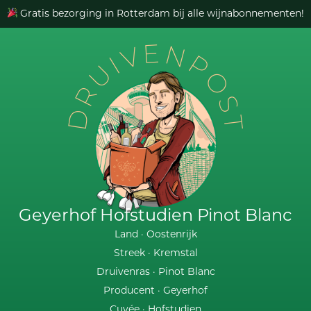
Gratis bezorging in Rotterdam bij alle wijnabonnementen!
DRUIVENPOST
Geyerhof Hofstudien Pinot Blanc
Land ·
Oostenrijk
Streek ·
Kremstal
Druivenras ·
Pinot Blanc
Producent ·
Geyerhof
Cuvée ·
Hofstudien