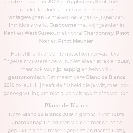
eerste stokken in
in
, met het
2004
Appledore, Kent
duidelijke doel om uitsluitend serieuze
te maken van eigen wijngaarden.
vintagewijnen
Inmiddels werkt
met wijngaarden in
Gusbourne
en
, met vooral
,
Kent
West Sussex
Chardonnay
Pinot
en
.
Noir
Pinot Meunier
Hun stijl is rijker dan je misschien verwacht van
Engelse mousserende wijn. Niet alleen
en
,
strak
zuur
maar ook
,
,
en behoorlijk
vol
rijp
sappig
. Dat maakt deze
gastronomisch
Blanc de Blancs
zo leuk. Hij heeft de frisheid die je wilt, maar ook
2019
genoeg vulling om niet alleen als aperitief te werken.
Blanc de Blancs
Deze
is gemaakt van
Blanc de Blancs 2019
100%
. De druiven worden met de hand
Chardonnay
geplukt, als hele trossen geperst en daarna rustig