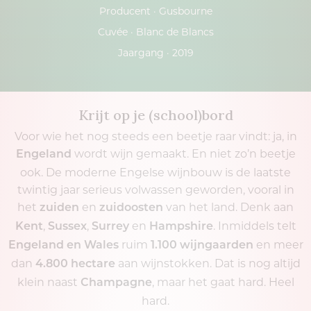
Producent ·
Gusbourne
Cuvée ·
Blanc de Blancs
Jaargang ·
2019
Krijt op je (school)bord
Voor wie het nog steeds een beetje raar vindt: ja, in
wordt wijn gemaakt. En niet zo’n beetje
Engeland
ook. De moderne Engelse wijnbouw is de laatste
twintig jaar serieus volwassen geworden, vooral in
het
en
van het land. Denk aan
zuiden
zuidoosten
,
,
en
. Inmiddels telt
Kent
Sussex
Surrey
Hampshire
ruim
en meer
Engeland en Wales
1.100 wijngaarden
dan
aan wijnstokken. Dat is nog altijd
4.800 hectare
klein naast
, maar het gaat hard. Heel
Champagne
hard.