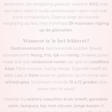
bezonken. De vergisting gebeurt vooral in
, met
RVS
een klein deel in oude eikenhouten vaten voor wat
extra complexiteit. Daarna volgt de tweede
vergisting op fles, met minimaal
39 maanden rijping
.
op de gistcellen
Wanneer is ’ie het lekkerst?
, betoverende bubbel. Breed
Gastronomische
uitwaaierend.
,
,
en
. Strakke zuren,
Notig
fris
rijk
romig
maar ook wat
van gist en
oxidatieve tonen
roodflora
. Fijne mousse, hartig randje. Eigenlijk heeft dit
kaas
alles. Laat je
staan en gebruik op z’n minst een
flûte
. Schenken rond de
, dus
witwijnglas
10 à 12 graden
zeker niet te koud!
Heerlijk bij
,
,
,
,
oesters
coquilles
krab
kreeft
gerookte
,
,
,
of
zalm
tempura
kip met citroen
jonge kazen