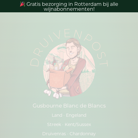
Gratis bezorging in Rotterdam bij alle
wijnabonnementen!
DRUIVENPOST
Gusbourne Blanc de Blancs
Land ·
Engeland
Streek ·
Kent/Sussex
Druivenras ·
Chardonnay