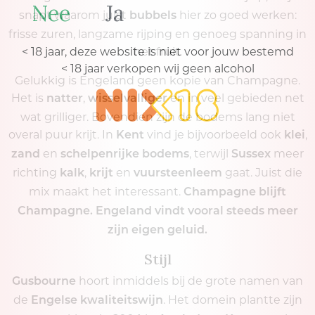
Nee
Ja
snapt waarom juist
hier zo goed werken:
bubbels
frisse zuren, langzame rijping en genoeg spanning in
het fruit.
< 18 jaar, deze website is niet voor jouw bestemd
< 18 jaar verkopen wij geen alcohol
Gelukkig is Engeland geen kopie van Champagne.
Het is
,
en in veel gebieden net
natter
wisselvalliger
wat grilliger. Bovendien zijn de bodems lang niet
overal puur krijt. In
vind je bijvoorbeeld ook
,
Kent
klei
en
, terwijl
meer
zand
schelpenrijke bodems
Sussex
richting
,
en
gaat. Juist die
kalk
krijt
vuursteenleem
mix maakt het interessant.
Champagne blijft
Champagne. Engeland vindt vooral steeds meer
zijn eigen geluid.
Stijl
hoort inmiddels bij de grote namen van
Gusbourne
de
. Het domein plantte zijn
Engelse kwaliteitswijn