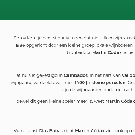
Soms kom je een wijnhuis tegen dat niet alleen zijn stre
opgericht door een kleine groep lokale wijnboeren,
1986
troubadour
, is h
Martín Códax
Het huis is gevestigd in
, in het hart van
Cambados
Val d
wijngaard, verdeeld over ruim
. Ge
1400 (!) kleine percelen
zijn de wijngaarden ondergebracht
Hoewel dit geen kleine speler meer is, weet
Martín Códax
Want naast Rías Baixas richt
zich ook op ee
Martín Códax