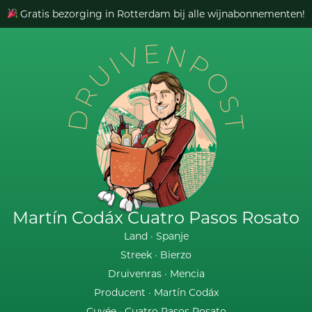
Gratis bezorging in Rotterdam bij alle wijnabonnementen!
DRUIVENPOST
Martín Codáx Cuatro Pasos Rosato
Land ·
Spanje
Streek ·
Bierzo
Druivenras ·
Mencia
Producent ·
Martín Codáx
Cuvée ·
Cuatro Pasos Rosato