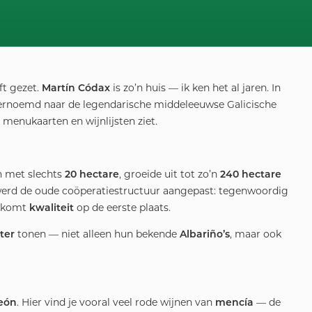
ft gezet.
is zo’n huis — ik ken het al jaren. In
Martín Códax
rnoemd naar de legendarische middeleeuwse Galicische
p menukaarten en wijnlijsten ziet.
n met slechts
, groeide uit tot zo’n
20 hectare
240 hectare
 werd de oude coöperatiestructuur aangepast: tegenwoordig
o komt
op de eerste plaats.
kwaliteit
tonen — niet alleen hun bekende
, maar ook
ter
Albariño’s
. Hier vind je vooral veel rode wijnen van
— de
León
mencía