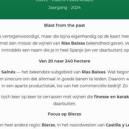
Jaargang ·
2024
Blast from the past
ek vertegenwoordigt, maar die bijna eigenhandig op de kaart hee
 met één missie: de wijnen van
bekendheid geven. Ve
Rías Baixas
et inmiddels een naam die je in heel Spanje (en ver daarbuiten) o
Van 20 naar 240 hectare
— het bekendste subgebied van
. Wat bego
o Salnés
Rías Baixas
en sinecure om dat allemaal in goede banen te leiden. Daarom
 in een aparte productietak, los van het commerciële bedrijf. Z
toch keer op keer te verrassen met wijnen die
finesse en karak
daarbuiten.
Focus op Bierzo
n heel andere regio:
, in het noordwesten van
Bierzo
Castilla y 