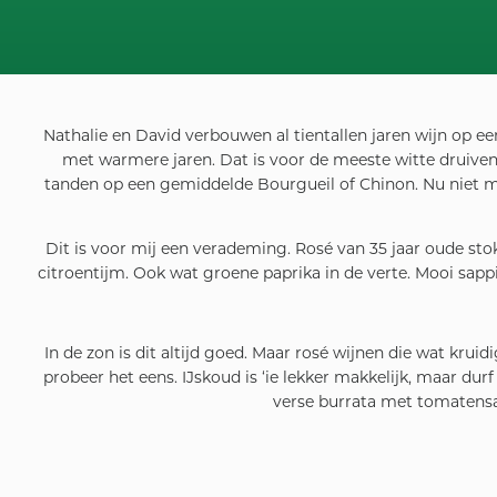
Nathalie en David verbouwen al tientallen jaren wijn op e
met warmere jaren. Dat is voor de meeste witte druivenra
tanden op een gemiddelde Bourgueil of Chinon. Nu niet mee
Dit is voor mij een verademing. Rosé van 35 jaar oude stokk
citroentijm. Ook wat groene paprika in de verte. Mooi sapp
In de zon is dit altijd goed. Maar rosé wijnen die wat kru
probeer het eens. IJskoud is ‘ie lekker makkelijk, maar du
verse burrata met tomatensal