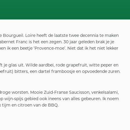
e Bourgueil. Loire heeft de laatste twee decennia te maken
bernet Franc is het een zegen. 30 jaar geleden brak je je
 ik een beetje ‘Provence-moe’. Niet dat ik het niet lekker
 je glas uit. Wilde aardbei, rode grapefruit, witte peper en
efruit) bitters, een dartel framboosje en opvoedende zuren.
e droge worsten. Mooie Zuid-Franse Saucisson, venkelsalami,
op wijn-spijs gebied ook ineens van alles gebeuren. Ik noem
k tijm en citroen van de BBQ.