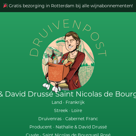
Gratis bezorging in Rotterdam bij alle wijnabonnementen!
DRUIVENPOST
& David Drussé Saint Nicolas de Bour
Land ·
Frankrijk
Streek ·
Loire
Druivenras ·
Cabernet Franc
Producent ·
Nathalie & David Drussé
Cuvée ·
Saint Nicolas de Bourgueil Rosé