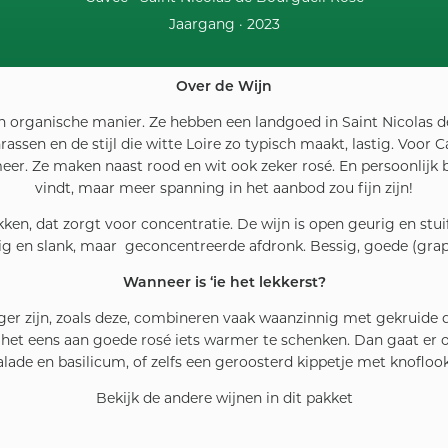
Jaargang ·
2023
Over de Wijn
en organische manier. Ze hebben een landgoed in Saint Nicolas d
ssen en de stijl die witte Loire zo typisch maakt, lastig. Voor Ca
r. Ze maken naast rood en wit ook zeker rosé. En persoonlijk ben
vindt, maar meer spanning in het aanbod zou fijn zijn!
en, dat zorgt voor concentratie. De wijn is open geurig en stuift
ig en slank, maar geconcentreerde afdronk. Bessig, goede (grap
Wanneer is ‘ie het lekkerst?
idiger zijn, zoals deze, combineren vaak waanzinnig met gekruid
rf het eens aan goede rosé iets warmer te schenken. Dan gaat er 
ade en basilicum, of zelfs een geroosterd kippetje met knofloo
Bekijk de andere wijnen in dit pakket