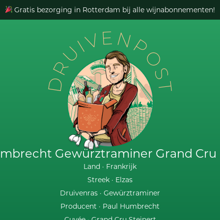
Gratis bezorging in Rotterdam bij alle wijnabonnementen!
DRUIVENPOST
mbrecht Gewürztraminer Grand Cru 
Land ·
Frankrijk
Streek ·
Elzas
Druivenras ·
Gewürztraminer
Producent ·
Paul Humbrecht
Cuvée ·
Grand Cru Steinert