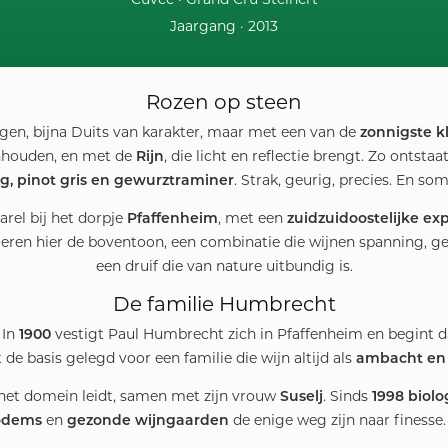
Jaargang ·
2013
Rozen op steen
egen, bijna Duits van karakter, maar met een van de
zonnigste k
genhouden, en met de
, die licht en reflectie brengt. Zo ontst
Rijn
. Strak, geurig, precies. En so
ng, pinot gris en gewurztraminer
parel bij het dorpje
, met een
Pfaffenheim
zuidzuidoostelijke exp
eren hier de boventoon, een combinatie die wijnen spanning, geu
een druif die van nature uitbundig is.
De familie Humbrecht
 In
vestigt Paul Humbrecht zich in Pfaffenheim en begint 
1900
e basis gelegd voor een familie die wijn altijd als
ambacht en
e het domein leidt, samen met zijn vrouw
. Sinds
Suselj
1998 biolo
en
de enige weg zijn naar finesse.
odems
gezonde wijngaarden