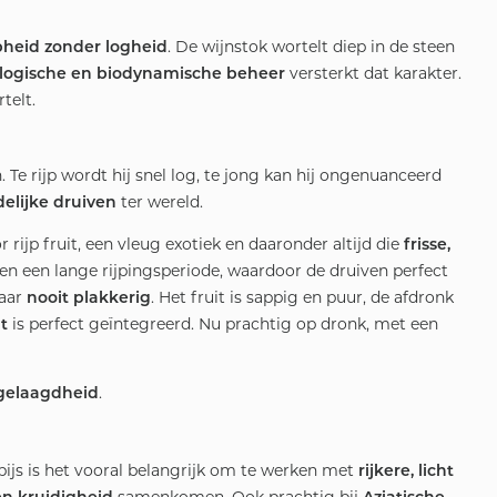
. De wijnstok wortelt diep in de steen
jpheid zonder logheid
versterkt dat karakter.
ologische en biodynamische beheer
telt.
n. Te rijp wordt hij snel log, te jong kan hij ongenuanceerd
ter wereld.
delijke druiven
r rijp fruit, een vleug exotiek en daaronder altijd die
frisse,
en een lange rijpingsperiode, waardoor de druiven perfect
maar
. Het fruit is sappig en puur, de afdronk
nooit plakkerig
is perfect geïntegreerd. Nu prachtig op dronk, met een
t
.
 gelaagdheid
spijs is het vooral belangrijk om te werken met
rijkere, licht
samenkomen. Ook prachtig bij