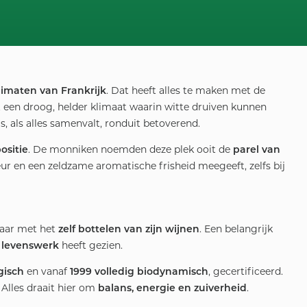
. Dat heeft alles te maken met de
limaten van Frankrijk
aat een droog, helder klimaat waarin witte druiven kunnen
ms, als alles samenvalt, ronduit betoverend.
. De monniken noemden deze plek ooit de
ositie
parel van
r en een zeldzame aromatische frisheid meegeeft, zelfs bij
daar met het
. Een belangrijk
zelf bottelen van zijn wijnen
heeft gezien.
 levenswerk
en vanaf
, gecertificeerd.
gisch
1999 volledig biodynamisch
 Alles draait hier om
.
balans, energie en zuiverheid