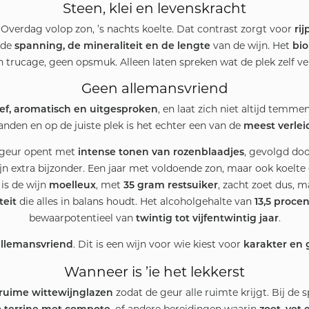
Steen, klei en levenskracht
. Overdag volop zon, ’s nachts koelte. Dat contrast zorgt voor
ri
n de
van de wijn. Het
spanning, de mineraliteit en de lengte
bi
 trucage, geen opsmuk. Alleen laten spreken wat de plek zelf ver
Geen allemansvriend
, en laat zich niet altijd temme
ef, aromatisch en uitgesproken
anden en op de juiste plek is het echter een van de
meest verlei
De geur opent met
, gevolgd doo
intense tonen van rozenblaadjes
n extra bijzonder. Een jaar met voldoende zon, maar ook koelte 
 is de wijn
, met
, zacht zoet dus, 
moelleux
35 gram restsuiker
die alles in balans houdt. Het alcoholgehalte van
teit
13,5 procen
bewaarpotentieel van
.
twintig tot vijfentwintig jaar
. Dit is een wijn voor wie kiest voor
llemansvriend
karakter en
Wanneer is ’ie het lekkerst
zodat de geur alle ruimte krijgt. Bij de 
ruime wittewijnglazen
n
, of andere bereidingen waarin