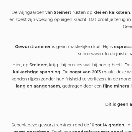
De wijngaarden van
rusten op
Steinert
klei en kalksteen
en zoekt zijn voeding op eigen kracht. Dat proef je terug i
Geen
is geen makkelijke druif. Hij is
Gewurztraminer
expressi
schreeuwen. In de juiste h
Hier, op
, krijgt hij precies wat hij nodig heeft. 
Steinert
. De
maakt deze wij
kalkachtige spanning
oogst van 2013
konden rijpen zonder hun frisheid te verliezen. In de mond
, gedragen door een
lang en aangenaam
fijne minerali
Dit is
geen a
Schenk deze gewurztraminer rond de
, in
10 tot 14 graden
. Denk aan
, ee