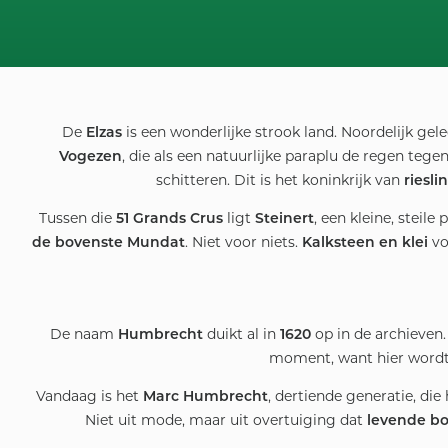
De
is een wonderlijke strook land. Noordelijk gel
Elzas
, die als een natuurlijke paraplu de regen te
Vogezen
schitteren. Dit is het koninkrijk van
riesli
Tussen die
ligt
, een kleine, steile 
51 Grands Crus
Steinert
. Niet voor niets.
vo
de bovenste Mundat
Kalksteen en klei
De naam
duikt al in
op in de archieven.
Humbrecht
1620
moment, want hier wordt d
Vandaag is het
, dertiende generatie, di
Marc Humbrecht
Niet uit mode, maar uit overtuiging dat
levende b