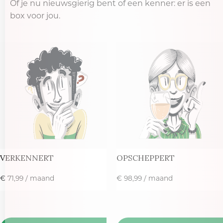
Of je nu nieuwsgierig bent of een kenner: er is een
box voor jou.​
VERKENNERT
OPSCHEPPERT
€
71,99
/ maand
€
98,99
/ maand