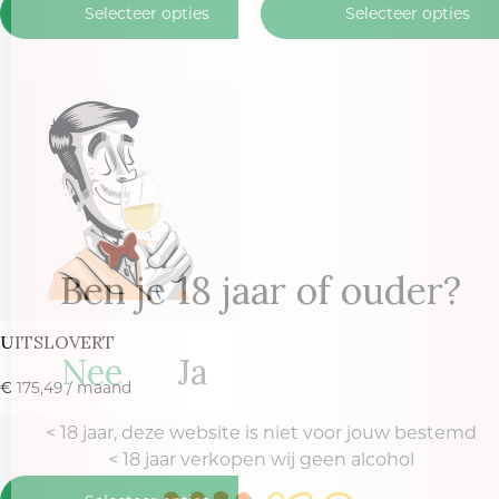
Selecteer opties
Selecteer opties
Ben je 18 jaar of ouder?
UITSLOVERT
Nee
Ja
€
175,49
/ maand
< 18 jaar, deze website is niet voor jouw bestemd
< 18 jaar verkopen wij geen alcohol