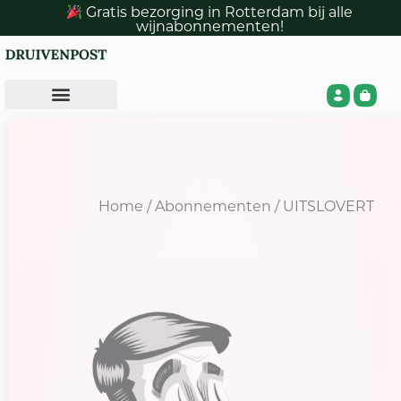
Gratis bezorging in Rotterdam bij alle
wijnabonnementen!
Home
/
Abonnementen
/ UITSLOVERT